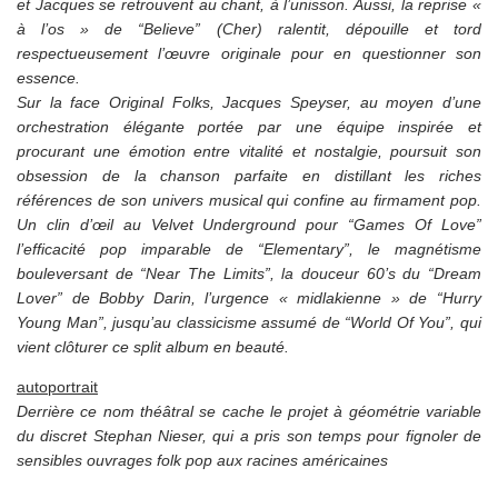
et Jacques se retrouvent au chant, à l’unisson. Aussi, la reprise «
à l’os » de “Believe” (Cher) ralentit, dépouille et tord
respectueusement l’œuvre originale pour en questionner son
essence.
Sur la face Original Folks, Jacques Speyser, au moyen d’une
orchestration élégante portée par une équipe inspirée et
procurant une émotion entre vitalité et nostalgie, poursuit son
obsession de la chanson parfaite en distillant les riches
références de son univers musical qui confine au firmament pop.
Un clin d’œil au Velvet Underground pour “Games Of Love”
l’efficacité pop imparable de “Elementary”, le magnétisme
bouleversant de “Near The Limits”, la douceur 60’s du “Dream
Lover” de Bobby Darin, l’urgence « midlakienne » de “Hurry
Young Man”, jusqu’au classicisme assumé de “World Of You”, qui
vient clôturer ce split album en beauté.
autoportrait
Derrière ce nom théâtral se cache le projet à géométrie variable
du discret Stephan Nieser, qui a pris son temps pour fignoler de
sensibles ouvrages folk pop aux racines américaines