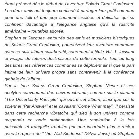
étant présent dès le début de l’aventure Solaris Great Confusion.
Les deux amis ont toujours continué à partager leur goût commun
pour une folk et une pop finement ciselées et délicates qui se
confinent davantage à l’élégance anglaise qu’à la rusticité
américaine – toutefois adorée.
Stephan et Jacques, entourés des amis et musiciens historiques
de Solaris Great Confusion, poursuivent leur aventure commune
avec ce split album collaboratif, sobrement intitulé Vol. 1, laissant
envisager de futures déclinaisons de cette formule. Tout au long
des titres, les références communes se déploient ainsi que la part
intime de leur univers propre sans contrevenir à la cohérence
globale de l’album.
Sur la face Solaris Great Confusion, Stephan Nieser et ses
acolytes convoquent des cuivres vibrants, comme sur le planant
“The Uncertainty Principle” qui ouvre cet album, ainsi que sur le
solennel “Pat Answer” et le cavalant “Come What may”. Il persiste
dans cette recherche vibratoire qui sied à son univers comme
suspendu en onde stationnaire. Une respiration à la fois
puissante et tranquille troublée par une incartade plus « rock »
avec la reprise de
“The Wild Kindness” (Silver Jews) où Stephan