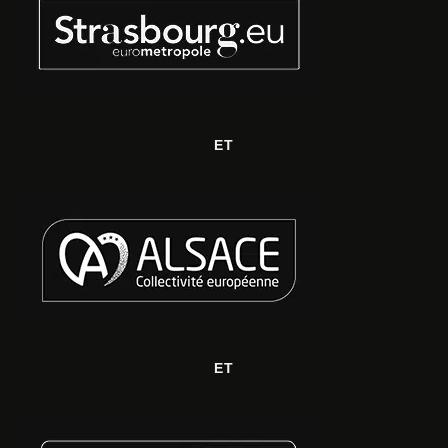
ET
ET