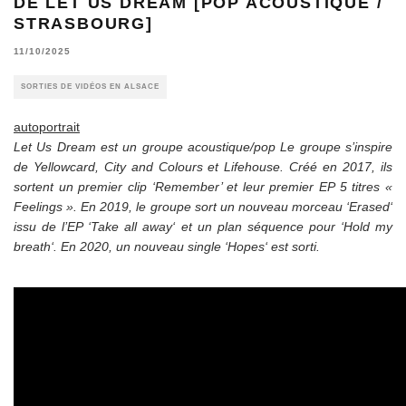
DE LET US DREAM [POP ACOUSTIQUE /
STRASBOURG]
11/10/2025
SORTIES DE VIDÉOS EN ALSACE
autoportrait
Let Us Dream est un groupe acoustique/pop Le groupe s’inspire
de Yellowcard, City and Colours et Lifehouse. Créé en 2017, ils
sortent un premier clip ‘Remember’ et leur premier EP 5 titres «
Feelings ». En 2019, le groupe sort un nouveau morceau ‘Erased‘
issu de l’EP ‘Take all away‘ et un plan séquence pour ‘Hold my
breath‘. En 2020, un nouveau single ‘Hopes‘ est sorti.