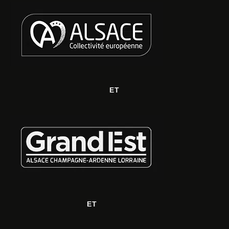
ET
ET