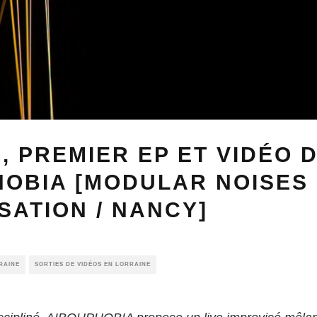
 », PREMIER EP ET VIDÉO 
HOBIA [MODULAR NOISES
SATION / NANCY]
RAINE
SORTIES DE VIDÉOS EN LORRAINE