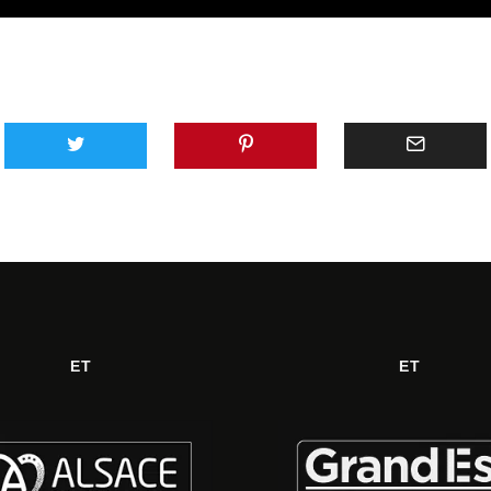
ET
ET