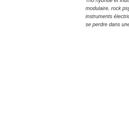
Trio hybride et in
modulaire, rock ps
instruments électri
se perdre dans une