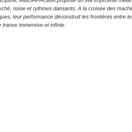
discipliné, AIBOHPHOBIA propose un live improvisé mêla
yché, noise et rythmes dansants. À la croisée des machi
ques, leur performance déconstruit les frontières entre le
 transe immersive et infinie.