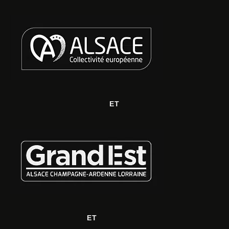
ET
ET