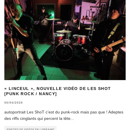
« LINCEUL », NOUVELLE VIDÉO DE LES SHOT
[PUNK ROCK / NANCY]
06/04/2026
autoportrait Les ShoT c’est du punk-rock mais pas que ! Adeptes
des riffs cinglants qui percent la tête
...
SORTIES DE VIDÉOS EN LORRAINE