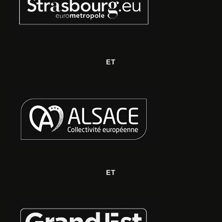
ET
ET