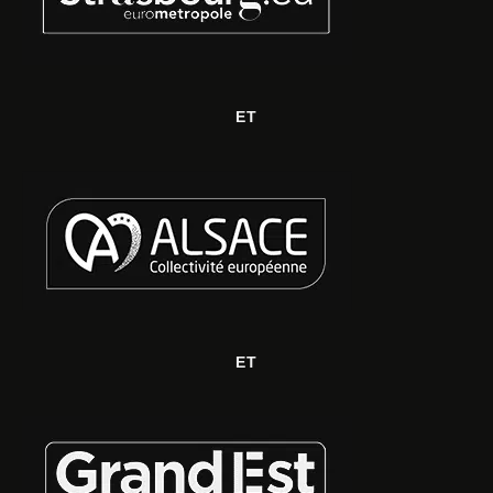
ET
ET