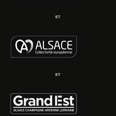
ET
ET