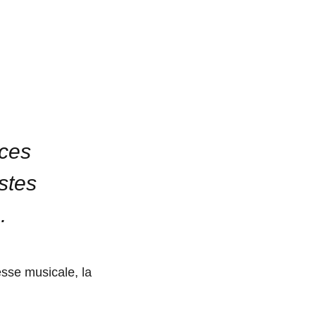
rces
stes
.
sse musicale, la