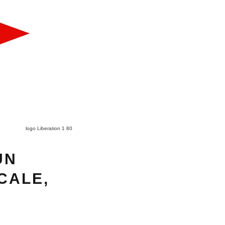
logo Liberation 1 80
UN
CALE,