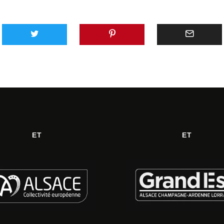
ET
ET