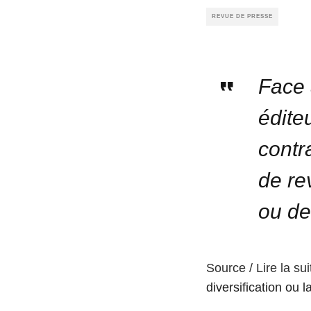
REVUE DE PRESSE
Face 
édite
contr
de re
ou de
Source / Lire la sui
diversification ou l