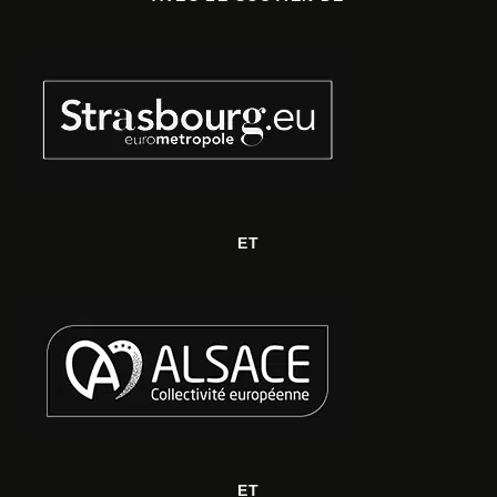
ET
ET