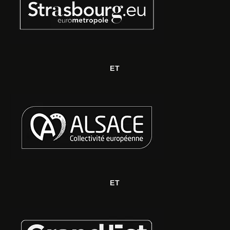
ET
ET