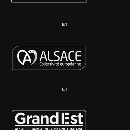
ET
ET