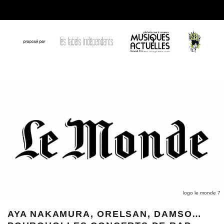
logo le monde 7
AYA NAKAMURA, ORELSAN, DAMSO…