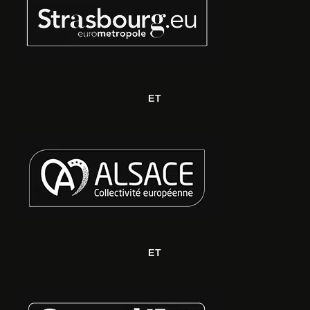
ET
ET