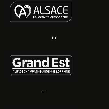
ET
ET