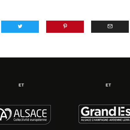
ET
ET