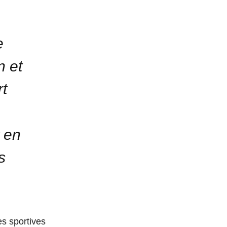
e
n et
rt
t en
s
s sportives