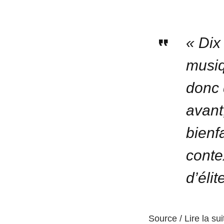
« Dix
musiq
donc 
avant
bienf
conte
d’élit
Source / Lire la sui