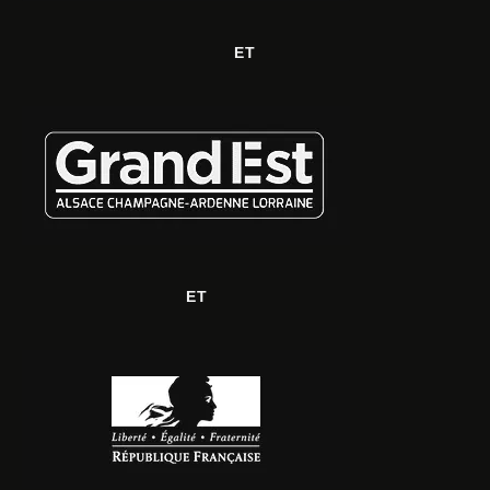
ET
ET