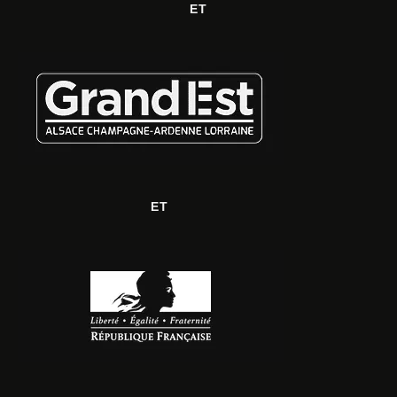
ET
ET