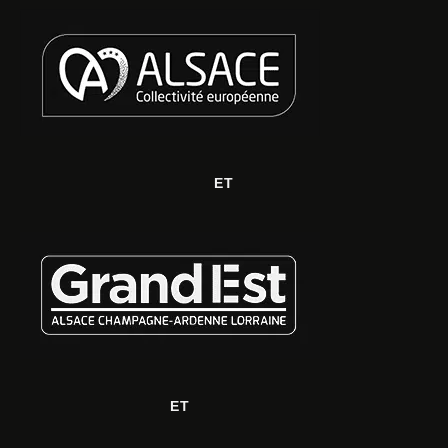
ET
ET