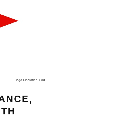
logo Liberation 1 80
ANCE,
ITH