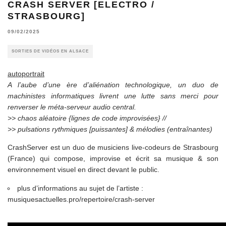
CRASH SERVER [ELECTRO /
STRASBOURG]
09/02/2025
SORTIES DE VIDÉOS EN ALSACE
autoportrait
A l’aube d’une ère d’aliénation technologique, un duo de
machinistes informatiques livrent une lutte sans merci pour
renverser le méta-serveur audio central.
>> chaos aléatoire {lignes de code improvisées} //
>> pulsations rythmiques [puissantes] & mélodies (entraînantes)
CrashServer est un duo de musiciens live-codeurs de Strasbourg
(France) qui compose, improvise et écrit sa musique & son
environnement visuel en direct devant le public.
plus d’informations au sujet de l’artiste :
musiquesactuelles.pro/repertoire/crash-server