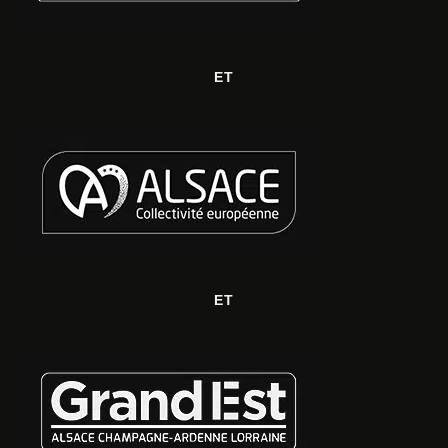
ET
ET