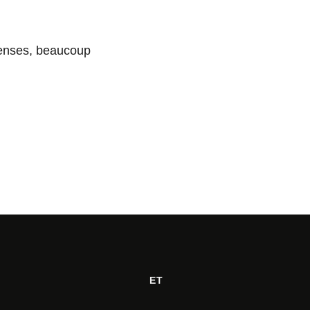
penses, beaucoup
ET