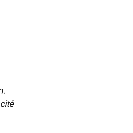
n.
cité