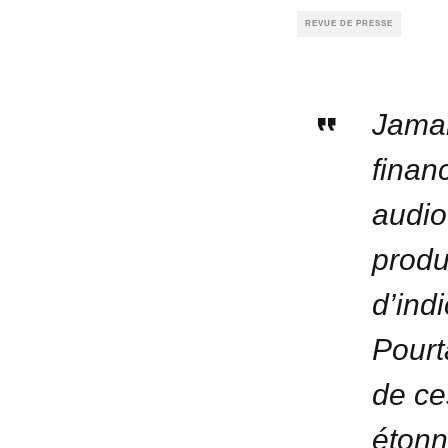
REVUE DE PRESSE
Jamai
finan
audio
produ
d’ind
Pourt
de ce
étonn