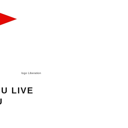
logo Liberation
U LIVE
U