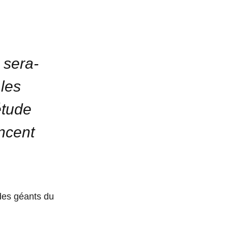
 sera-
 les
étude
ncent
 des géants du