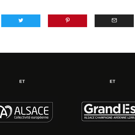
ET
ET