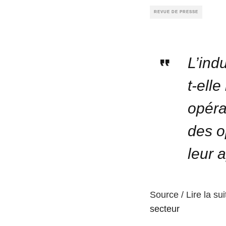
REVUE DE PRESSE
L’ind
t-ell
opéra
des o
leur a
Source / Lire la sui
secteur