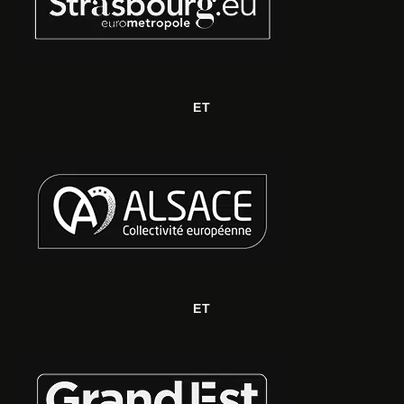
ET
ET