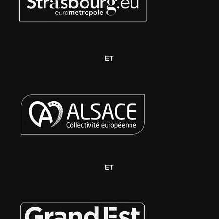
ET
ET