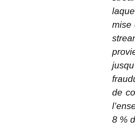
laque
mise 
stre
prov
jusq
fraud
de co
l’ens
8 % d