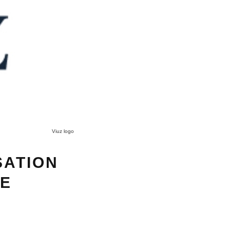
Viuz logo
SATION
DE