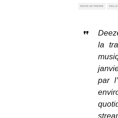
REVUE DE PRESSE
VEILL
Deeze
la tr
musiq
janvi
par l
envir
quot
stre