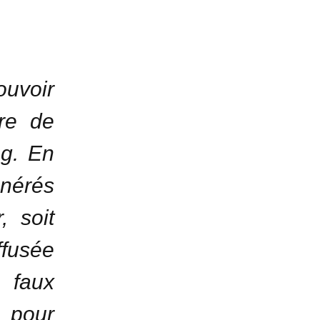
ouvoir
ère de
ng. En
énérés
, soit
ffusée
 faux
 pour