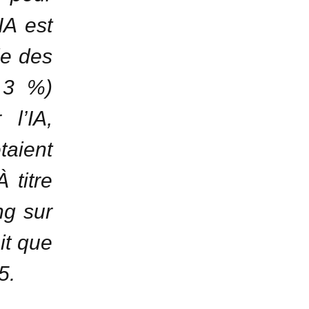
IA est
ie des
 3 %)
l’IA,
aient
 titre
ng sur
it que
5.