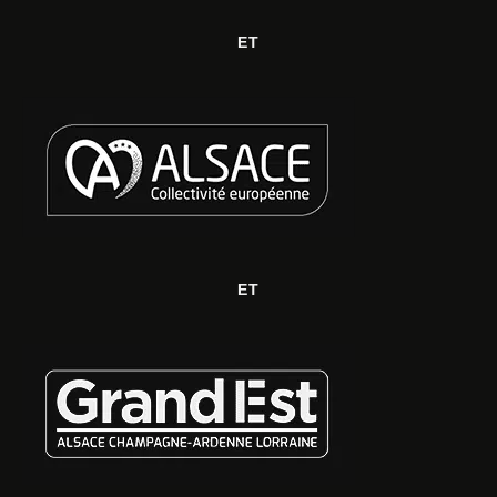
ET
ET