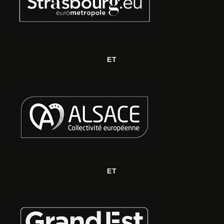
ET
ET