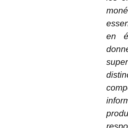
monét
essen
en é
donn
super
dis
compo
info
prod
respo