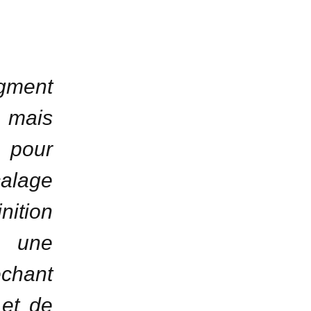
gment
mais
 pour
calage
ition
é une
êchant
 et de