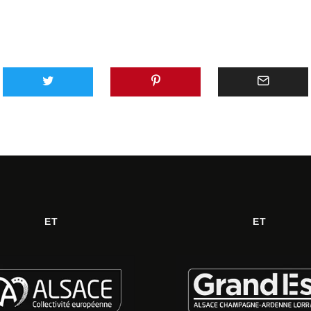
ET
ET