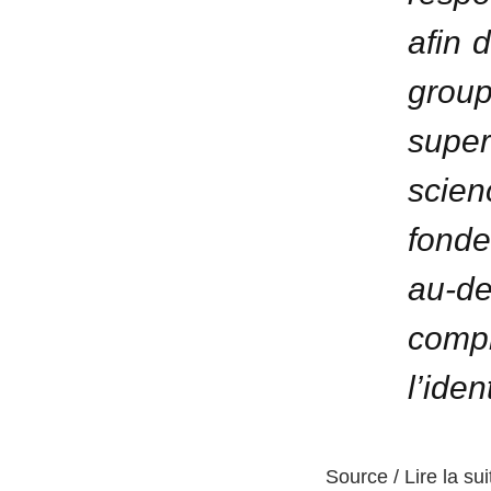
afin 
grou
supe
scie
fonde
au-d
compr
l’ide
Source / Lire la sui