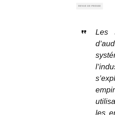
REVUE DE PRESSE
Les 
d’a
syst
l’ind
s’ex
empi
utili
les e