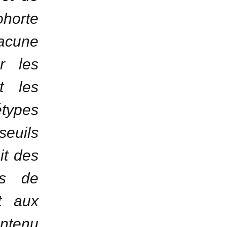
ohorte
lacune
r les
t les
étypes
uils
it des
fs de
t aux
ontenu