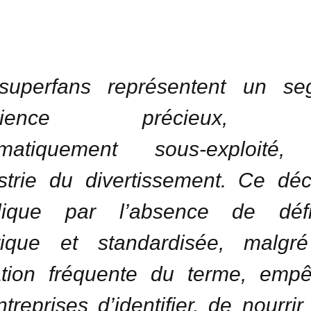
superfans représentent un se
udience précieux, 
ématiquement sous-exploité,
ustrie du divertissement. Ce dé
plique par l’absence de défin
rique et standardisée, malgr
sation fréquente du terme, emp
ntreprises d’identifier, de nourrir