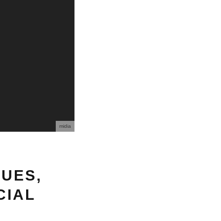
midia
UES,
CIAL