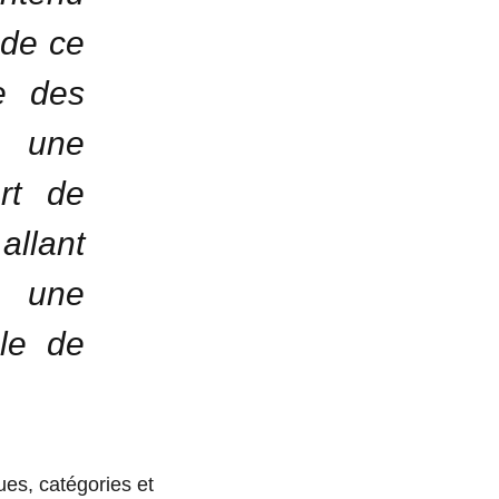
 de ce
e des
à une
rt de
allant
r une
ble de
ues, catégories et