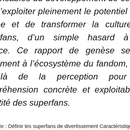
d’exploiter pleinement le potentiel
pe et de transformer la cultur
rfans, d’un simple hasard 
nce. Ce rapport de genèse se
ment à l’écosystème du fandom, 
elà de la perception pou
éhension concrète et exploita
ntité des superfans.
te :
Définir les superfans de divertissement Caractéristiq