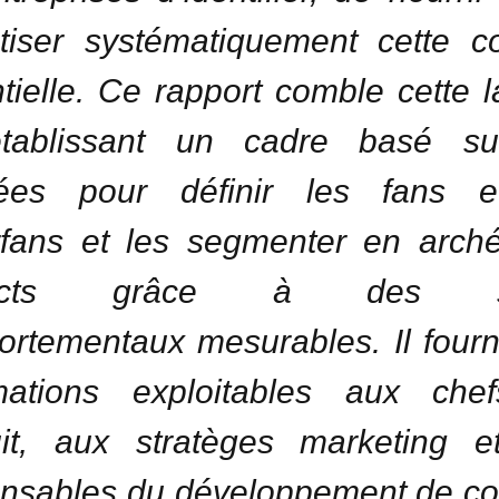
iser systématiquement cette c
tielle. Ce rapport comble cette 
tablissant un cadre basé su
ées pour définir les fans e
fans et les segmenter en arch
tincts grâce à des se
rtementaux mesurables. Il fourn
rmations exploitables aux che
uit, aux stratèges marketing e
nsables du développement de c