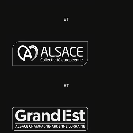
ET
ET