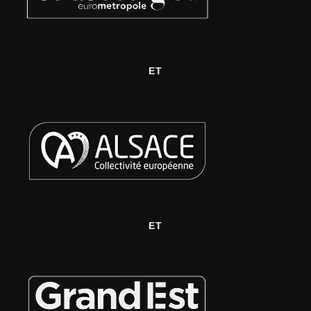
ET
ET