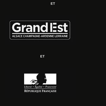
ET
ET