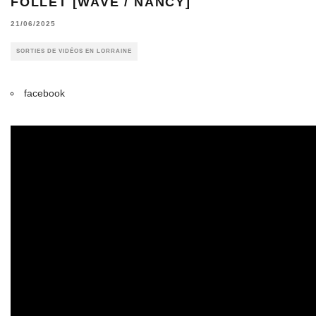
FOLLET [WAVE / NANCY]
21/06/2025
SORTIES DE VIDÉOS EN LORRAINE
facebook