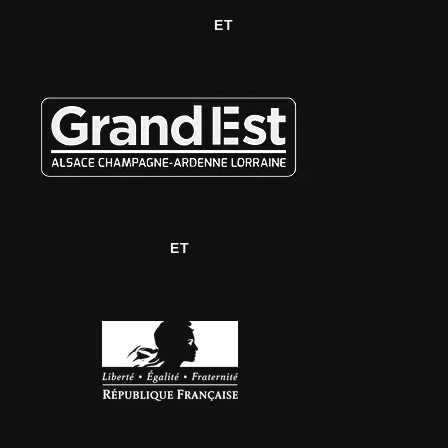
ET
ET