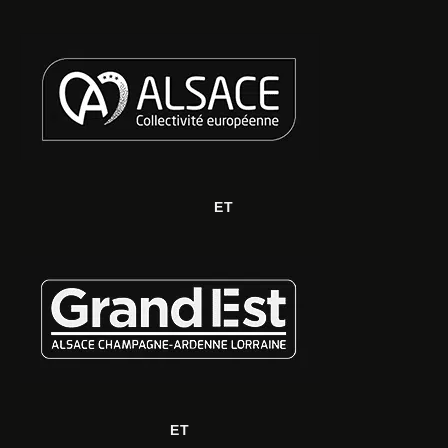
ET
ET