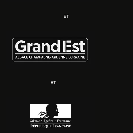
ET
ET