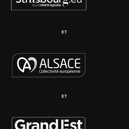
ET
ET