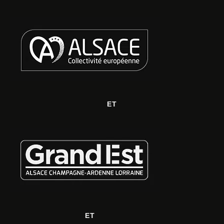
ET
ET