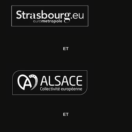
ET
ET