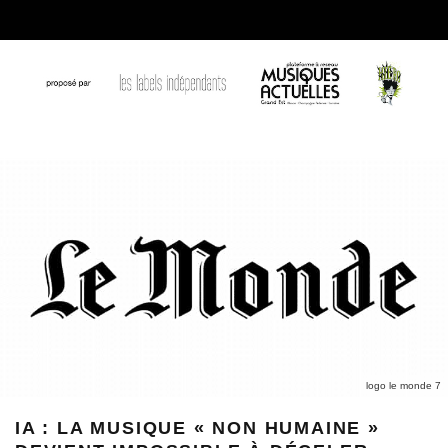
logo le monde 7
IA : LA MUSIQUE « NON HUMAINE »