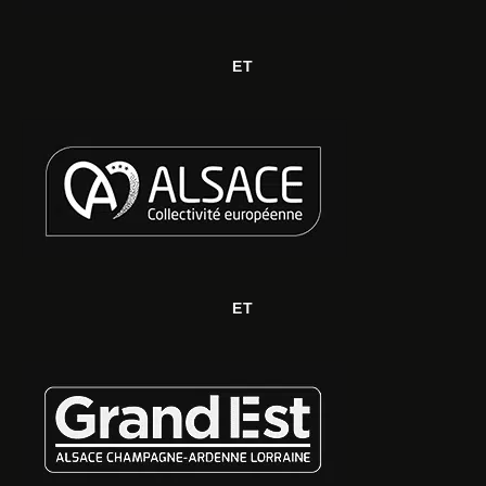
ET
ET