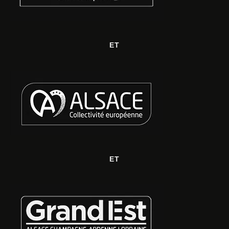
ET
ET