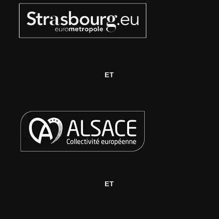
ET
ET