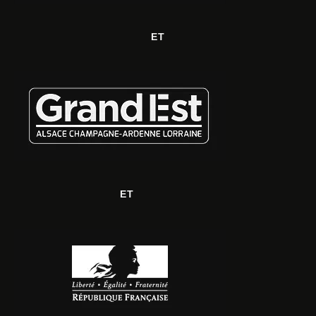
ET
ET