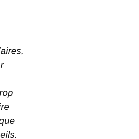
aires,
r
trop
ire
ique
ils.