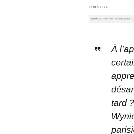
01/07/2026
ÉDUCATION ARTISTIQUE ET 
À l’a
certa
appre
désam
tard 
Wynie
paris