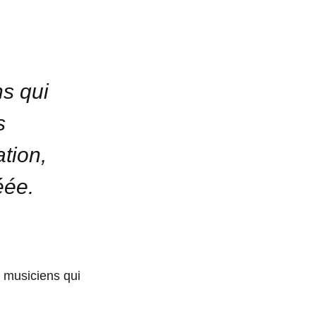
ns qui
s
ation,
éée.
 musiciens qui