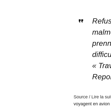
Refus
malme
prenn
diffi
« Tra
Repor
Source / Lire la sui
voyagent en avion