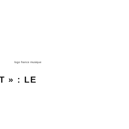
logo france musique
 » : LE