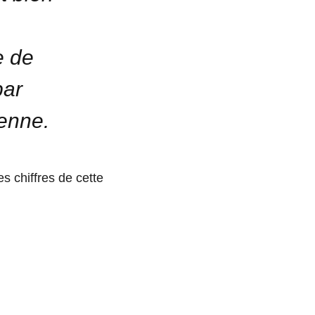
e de
par
ienne.
s chiffres de cette