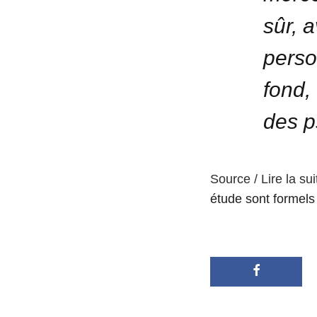
sûr, 
perso
fond,
des p
Source / Lire la sui
étude sont formels