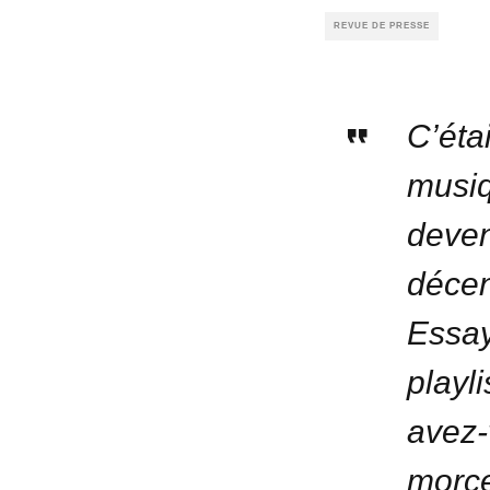
REVUE DE PRESSE
C’éta
musiq
deven
décen
Essay
playl
avez-
morce