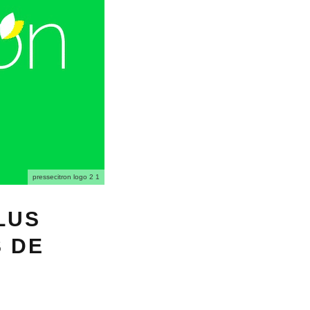
pressecitron logo 2 1
LUS
S DE