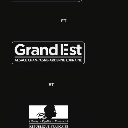
ET
ET