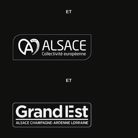
ET
ET