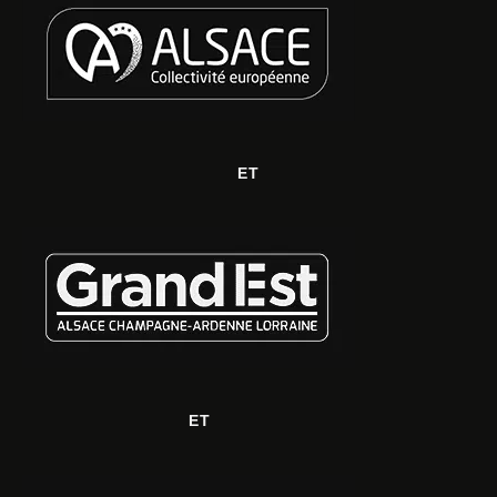
ET
ET