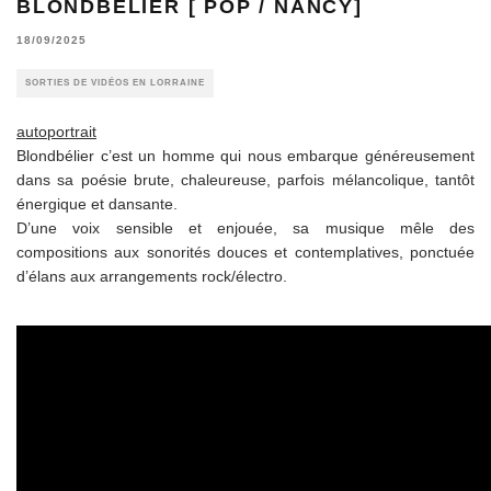
BLONDBELIER [ POP / NANCY]
18/09/2025
SORTIES DE VIDÉOS EN LORRAINE
autoportrait
Blondbélier c’est un homme qui nous embarque généreusement
dans sa poésie brute, chaleureuse, parfois mélancolique, tantôt
énergique et dansante.
D’une voix sensible et enjouée, sa musique mêle des
compositions aux sonorités douces et contemplatives, ponctuée
d’élans aux arrangements rock/électro.