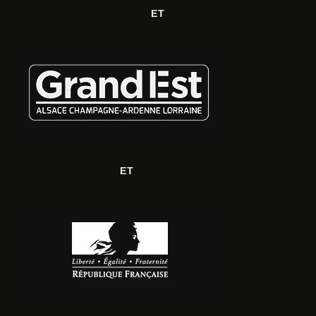
ET
ET