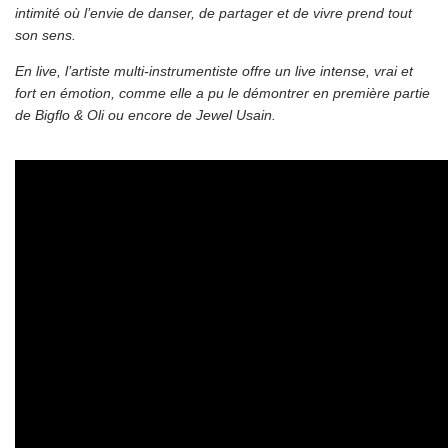
intimité où l’envie de danser, de partager et de vivre prend tout
son sens.
En live, l’artiste multi-instrumentiste offre un live intense, vrai et
fort en émotion, comme elle a pu le démontrer en première partie
de Bigflo & Oli ou encore de Jewel Usain.