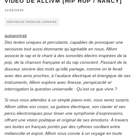
VIDÉO DE ALLIVM [HIP HOP / NANCY]
11/05/2026
SORTIES DE VIDÉOS EN LORRAINE
autoportrait
Des textes uniques et percutants, capables de provoquer une
secousse tout aussi étonnante qu’agréable en nous, Allivm
associe le rap et le chant à des sonorités électro inspirées de la
pop, de la chanson française et du rap conscient. Passant de la
douceur sincère des mots qu’elle partage, comme on le ferait
avec des amis proches, à l’audace électrique et énergique de ses
instruments, Allivm explore avec finesse, perspicacité et
interrogation la question universelle : Qu’est ce que vivre ?
Si vous vous attendez à un simple piano-voix, vous serez surpris.
Allivm utilise son corps, sa guitare électrique, son clavier et ses
percu électroniques pour tisser une symphonie d’expressions,
offrant une vision poétique et original de ses émotions. À travers
ses textes en français portés par des rythmes oscillant entre
mélancolie et espoir, Allivm vous convie à un voyage en toute