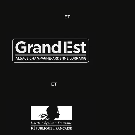
ET
ET