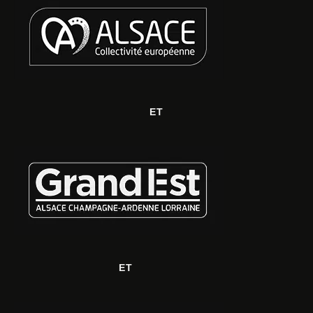
ET
ET