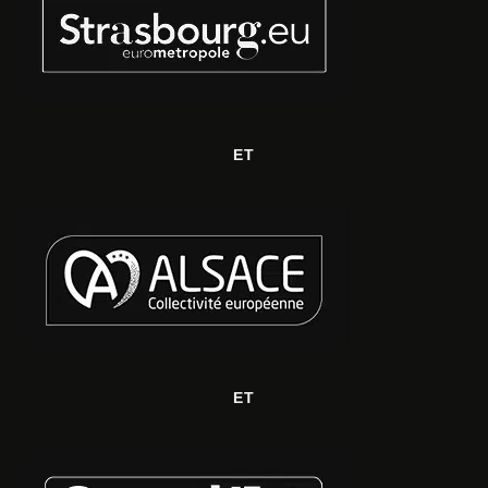
ET
ET